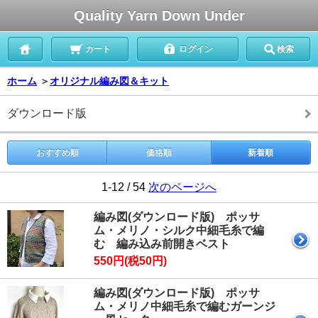
Quality Yarn Down Under
カート
ログイン
検索
ホーム
＞
オリジナル編み図＆キット
ダウンロード版
おすすめ順
価格順
新着順
1-12 / 54
次のページへ
編み図(ダウンロード版) ポッサ
ム・メリノ・シルク中細毛糸で編
む 編み込み前開きベスト
550円(税50円)
編み図(ダウンロード版) ポッサ
ム・メリノ中細毛糸で編むガーンジ