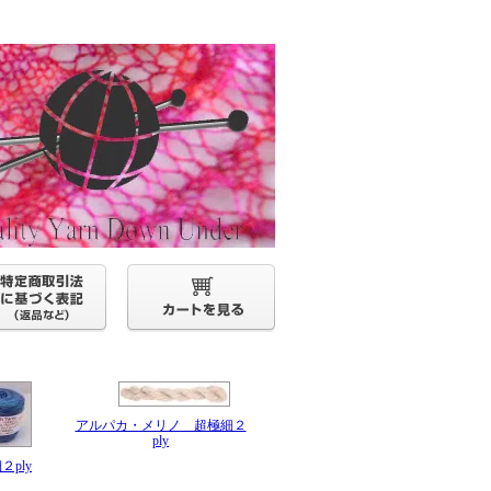
アルパカ・メリノ 超極細２
ply
ply