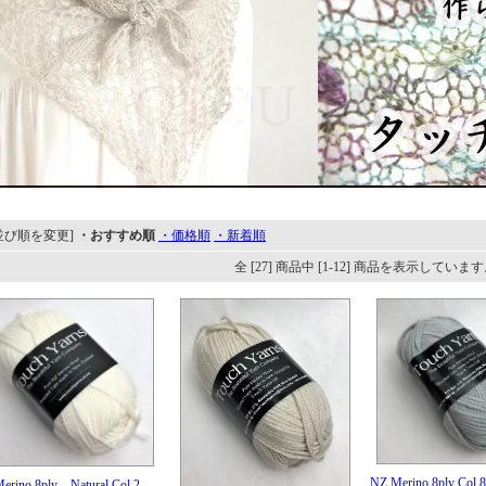
並び順を変更]
・おすすめ順
・価格順
・新着順
全 [27] 商品中 [1-12] 商品を表示していま
NZ Merino 8ply Col
erino 8ply Natural Col.2