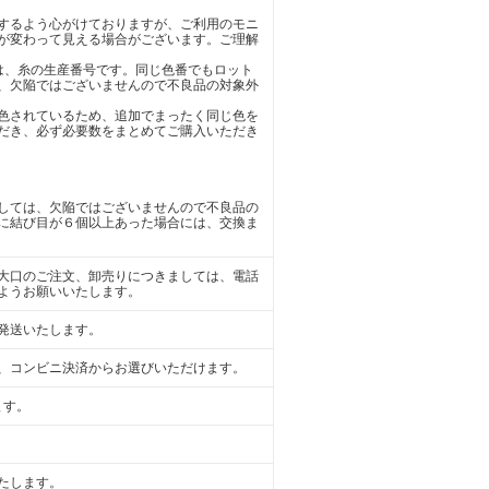
するよう心がけておりますが、ご利用のモニ
が変わって見える場合がございます。ご理解
)は、糸の生産番号です。同じ色番でもロット
、欠陥ではございませんので不良品の対象外
色されているため、追加でまったく同じ色を
だき、必ず必要数をまとめてご購入いただき
しては、欠陥ではございませんので不良品の
に結び目が６個以上あった場合には、交換ま
大口のご注文、卸売りにつきましては、電話
ようお願いいたします。
発送いたします。
、コンビニ決済からお選びいただけます。
ます。
たします。