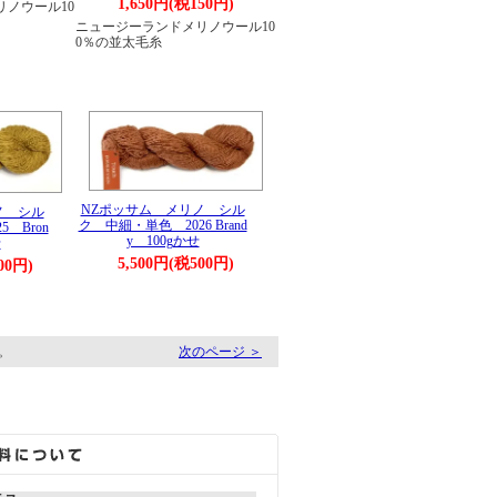
1,650円(税150円)
ノウール10
ニュージーランドメリノウール10
0％の並太毛糸
NZポッサム メリノ シル
ノ シル
ク 中細・単色 2026 Brand
 Bron
y 100gかせ
せ
5,500円(税500円)
00円)
す。
次のページ ＞