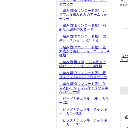
ニュ
ォーマー
0％
・編み図(ダウンロード版) カ
ラフルな編み込みのアームウォ
ーマー
・編み図(ダウンロード版) 両
面なわ編みのスヌード
・編み図(ダウンロード版) 大
判レースショール③100ｇ
・編み図(ダウンロード版) 並
太毛糸で編む ティーコージー4
種類
N
ク 中
・編み図(郵送版) 並太毛糸で
編む ティーコージー4種類
・編み図(ダウンロード版) 親
指フィットのハンドウォーマー
・編み図(ダウンロード版) 並
太８ply シンプルなメリヤス編
みのベレー帽
・ビッグナチュラル DK カラ
ー522
・ビッグナチュラル チャンキ
ー カラー921
・ビッグナチュラル チャンキ
ー カラー923