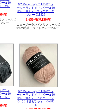
ール10
NZ Merino 8ply Col.826/ニュ
バーグレ
ージーランドメリノウール10
0％ 50ｇ玉 ダックエッグ
50円)
ブルー Col.826
1,650円(税150円)
ノウール10
ーグレー
ニュージーランドメリノウール10
0％の毛糸 ライトグレーブルー
.821/ニュ
NZ Merino 8ply Col.866/ニュ
ール10
ージーランドメリノウール10
ャコール
0％ 50ｇ玉 ピオニーピン
ク（くすみピンク） Col.86
6
50円)