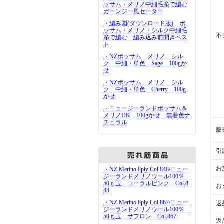
ッサム・メリノ中細毛糸で編む
ガーンジー風セーター
・編み図(ダウンロード版) ポ
ッサム・メリノ・シルク中細毛
不
糸で編む 編み込み前開きベス
ト
・NZポッサム メリノ シル
ク 中細・単色 Sage 100gか
せ
・NZポッサム メリノ シル
ク 中細・単色 Cherry 100g
かせ
・ニュージーランドポッサム＆
メリノDK 100gかせ 無着色ナ
チュラル
販
引
お
・NZ Merino 8ply Col.848/ニュー
ジーランドメリノウール100％
50ｇ玉 コーラルピンク Col.8
お
48
・NZ Merino 8ply Col.867/ニュー
返
ジーランドメリノウール100％
50ｇ玉 サフロン Col.867
返