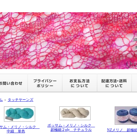
ム
タッチヤーンズ
＞
ポッサム・メリノ・シルク
サム・メリノ・シルク
超極細２ply ナチュラル
NZメリノ 超極細２
中細 単色