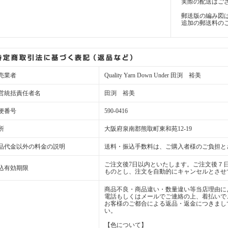
実際の配送はご
郵送版の編み図
追加の郵送料の
売業者
Quality Yarn Down Under 田渕 裕美
営統括責任者名
田渕 裕美
便番号
590-0416
所
大阪府泉南郡熊取町東和苑12-19
品代金以外の料金の説明
送料・振込手数料は、ご購入者様のご負担と
ご注文後7日以内といたします。ご注文後７
込有効期限
ものとし、注文を自動的にキャンセルとさせ
商品不良・商品違い・数量違い等当店理由に
電話もしくはメールでご連絡の上、着払いで
お客様のご都合による返品・返金につきまし
い。
【色について】