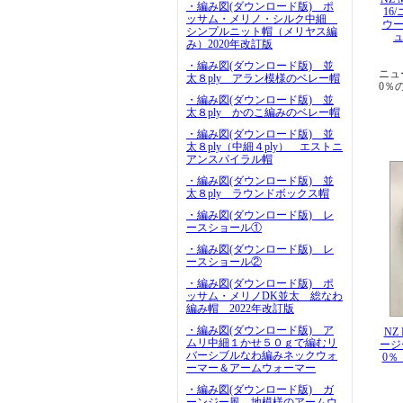
・編み図(ダウンロード版) ポ
16
ッサム・メリノ・シルク中細
ウー
シンプルニット帽（メリヤス編
ュ
み）2020年改訂版
・編み図(ダウンロード版) 並
ニュ
太８ply アラン模様のベレー帽
0％
・編み図(ダウンロード版) 並
太８ply かのこ編みのベレー帽
・編み図(ダウンロード版) 並
太８ply（中細４ply） エストニ
アンスパイラル帽
・編み図(ダウンロード版) 並
太８ply ラウンドボックス帽
・編み図(ダウンロード版) レ
ースショール①
・編み図(ダウンロード版) レ
ースショール②
・編み図(ダウンロード版) ポ
ッサム・メリノDK並太 総なわ
編み帽 2022年改訂版
・編み図(ダウンロード版) ア
NZ 
ムリ中細１かせ５０ｇで編むリ
ージ
バーシブルなわ編みネックウォ
0％
ーマー＆アームウォーマー
・編み図(ダウンロード版) ガ
ーンジー風 地模様のアームウ