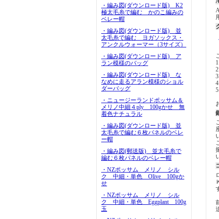
A
・編み図(ダウンロード版) K2
極太毛糸で編む かのこ編みの
ベレー帽
・編み図(ダウンロード版) 並
太毛糸で編む ヨガソックス・
アンクルウォーマー（3サイズ）
・編み図(ダウンロード版) ア
1
ラン模様のバッグ
・編み図(ダウンロード版) な
3
なめに走るアラン模様のショル
4
ダーバッグ
・ニュージーランドポッサム＆
メリノ中細４ply 100gかせ 無
着色ナチュラル
・編み図(ダウンロード版) 並
太毛糸で編む６枚パネルのベレ
ー帽
・編み図(郵送版) 並太毛糸で
編む６枚パネルのベレー帽
・NZポッサム メリノ シル
ク 中細・単色 Olive 100gか
せ
・NZポッサム メリノ シル
ク 中細・単色 Eggplant 100g
玉