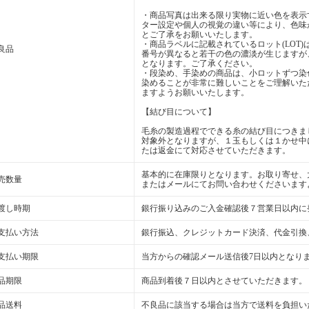
・商品写真は出来る限り実物に近い色を表示
ター設定や個人の視覚の違い等により、色味
とご了承をお願いいたします。
・商品ラベルに記載されているロット(LOT
良品
番号が異なると若干の色の濃淡が生じますが
となります。ご了承ください。
・段染め、手染めの商品は、小ロットずつ染
染めることが非常に難しいことをご理解いた
ますようお願いいたします。
【結び目について】
毛糸の製造過程でできる糸の結び目につきま
対象外となりますが、１玉もしくは１かせ中
たは返金にて対応させていただきます。
基本的に在庫限りとなります。お取り寄せ、
売数量
またはメールにてお問い合わせくださいます
渡し時期
銀行振り込みのご入金確認後７営業日以内に
支払い方法
銀行振込、クレジットカード決済、代金引換
支払い期限
当方からの確認メール送信後7日以内となり
品期限
商品到着後７日以内とさせていただきます。
品送料
不良品に該当する場合は当方で送料を負担い