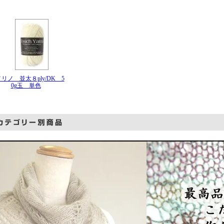
メリノ 並太８ply/DK 5
0g玉 単色