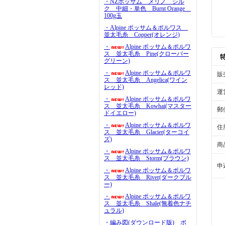
・NZポッサム メリノ シル
ク 中細・単色 Burnt Orange
100g玉
・Alpine ポッサム＆ポルワス
並太毛糸 Copper(オレンジ)
・
Alpine ポッサム＆ポルワ
ス 並太毛糸 Pine(クローバー
グリーン)
・
Alpine ポッサム＆ポルワ
販
ス 並太毛糸 Angelica(ワイン
レッド)
運
・
Alpine ポッサム＆ポルワ
ス 並太毛糸 Kowhai(マスター
郵
ドイエロー)
・
Alpine ポッサム＆ポルワ
住
ス 並太毛糸 Glacier(ターコイ
ズ)
商
・
Alpine ポッサム＆ポルワ
ス 並太毛糸 Storm(ブラウン)
申
・
Alpine ポッサム＆ポルワ
ス 並太毛糸 River(ダークブル
ー)
・
Alpine ポッサム＆ポルワ
ス 並太毛糸 Shale(無着色ナチ
ュラル)
・編み図(ダウンロード版) ポ