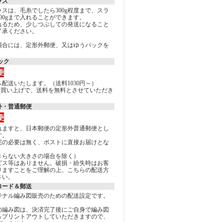
ラス
スは、毛糸でしたら300g程度まで、スラ
00gまで入れることができます。
れるため、少しつぶしての発送になること
了承ください。
場合には、定形外郵便、又はゆうパックを
。
ック
配送いたします。（送料1030円～）
上のお買い上げで、送料を無料とさせていただき
外・普通郵便
れますと、日本郵便の定形外普通郵便とし
す。
宅の必要は無く、ポストに直接お届けとな
きらない大きさの場合を除く）
ビス等はありません。破損・紛失時はお客
りますことをご理解の上、こちらの配送方
さい。
ロード＆郵送
ジナル編み図販売のための配送設定です。
の編み図は、決済完了後にご自身で編み図
＆プリントアウトしていただきますので、