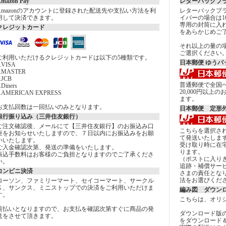
mazon Pay
レターパックプ
Amazonのアカウントに登録された配送先や支払い方法を利
レターパックプラ
用して決済できます。
イバーの場合は1
専用の封筒に入
クレジットカード
をあらかじめご
それ以上の量の
ご選択ください
ご利用いただけるクレジットカードは以下の5種類です。
日本郵便 ゆうパ
.VISA
2.MASTER
.JCB
普通郵便で全国へ
.Diners
20,000円以
5.AMERICAN EXPRESS
ます。
お支払回数は一回払いのみとなります。
日本郵便 定形
銀行振り込み（三井住友銀行）
ご注文確認後、メールにて【三井住友銀行】のお振込み口
こちらを選択さ
座をお知らせいたしますので、７日以内にお振込みをお願
て発送いたしま
いいたします。
受け取り時に在
ご入金確認次第、発送の準備をいたします。
ります。
振込手数料はお客様のご負担となりますのでご了承くださ
（ポストに入り
い。
追跡・補償サー
コンビニ決済
さまの責任とな
法をお選びくだ
ローソン、ファミリーマート、セイコーマート、サークル
Ｋ、サンクス、ミニストップでの決済をご利用いただけま
編み図 ダウン
す。
こちらは、オリ
前払いとなりますので、お支払を確認次第すぐに商品の発
ダウンロード版
送をさせて頂きます。
をダウンロード