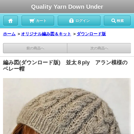
Quality Yarn Down Under
カート
ログイン
検索
ホーム
＞
オリジナル編み図＆キット
＞
ダウンロード版
前の商品へ
次の商品へ
編み図(ダウンロード版) 並太８ply アラン模様の
ベレー帽