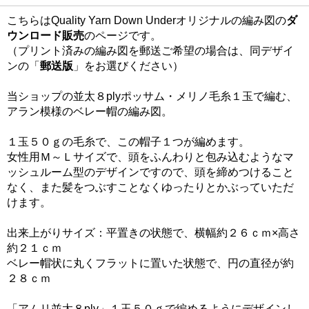
こちらはQuality Yarn Down Underオリジナルの編み図の
ダ
ウンロード販売
のページです。
（プリント済みの編み図を郵送ご希望の場合は、同デザイ
ンの「
郵送版
」をお選びください）
当ショップの並太８plyポッサム・メリノ毛糸１玉で編む、
アラン模様のベレー帽の編み図。
１玉５０ｇの毛糸で、この帽子１つが編めます。
女性用Ｍ～Ｌサイズで、頭をふんわりと包み込むようなマ
ッシュルーム型のデザインですので、頭を締めつけること
なく、また髪をつぶすことなくゆったりとかぶっていただ
けます。
出来上がりサイズ：平置きの状態で、横幅約２６ｃｍ×高さ
約２１ｃｍ
ベレー帽状に丸くフラットに置いた状態で、円の直径が約
２８ｃｍ
「アムリ並太８ply」１玉５０ｇで編めるようにデザインし