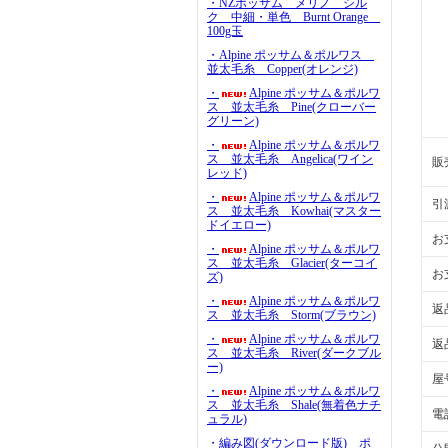
・NZポッサム メリノ シル
ク 中細・単色 Burnt Orange
100g玉
・Alpine ポッサム＆ポルワス
並太毛糸 Copper(オレンジ)
・
Alpine ポッサム＆ポルワ
ス 並太毛糸 Pine(クローバー
グリーン)
・
Alpine ポッサム＆ポルワ
ス 並太毛糸 Angelica(ワイン
販
レッド)
・
Alpine ポッサム＆ポルワ
引
ス 並太毛糸 Kowhai(マスター
ドイエロー)
お
・
Alpine ポッサム＆ポルワ
ス 並太毛糸 Glacier(ターコイ
お
ズ)
・
Alpine ポッサム＆ポルワ
返
ス 並太毛糸 Storm(ブラウン)
・
Alpine ポッサム＆ポルワ
返
ス 並太毛糸 River(ダークブル
ー)
屋
・
Alpine ポッサム＆ポルワ
ス 並太毛糸 Shale(無着色ナチ
電
ュラル)
・編み図(ダウンロード版) ポ