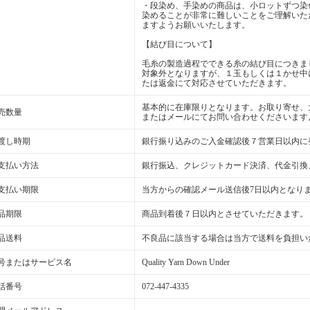
・段染め、手染めの商品は、小ロットずつ染
染めることが非常に難しいことをご理解いた
ますようお願いいたします。
【結び目について】
毛糸の製造過程でできる糸の結び目につきま
対象外となりますが、１玉もしくは１かせ中
たは返金にて対応させていただきます。
基本的に在庫限りとなります。お取り寄せ、
売数量
またはメールにてお問い合わせくださいます
渡し時期
銀行振り込みのご入金確認後７営業日以内に
支払い方法
銀行振込、クレジットカード決済、代金引換
支払い期限
当方からの確認メール送信後7日以内となり
品期限
商品到着後７日以内とさせていただきます。
品送料
不良品に該当する場合は当方で送料を負担い
号またはサービス名
Quality Yarn Down Under
話番号
072-447-4335