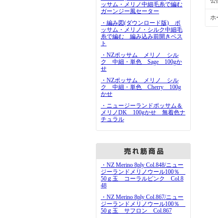
公
ッサム・メリノ中細毛糸で編む
ガーンジー風セーター
ホ
・編み図(ダウンロード版) ポ
ッサム・メリノ・シルク中細毛
糸で編む 編み込み前開きベス
ト
・NZポッサム メリノ シル
ク 中細・単色 Sage 100gか
せ
・NZポッサム メリノ シル
ク 中細・単色 Cherry 100g
かせ
・ニュージーランドポッサム＆
メリノDK 100gかせ 無着色ナ
チュラル
・NZ Merino 8ply Col.848/ニュー
ジーランドメリノウール100％
50ｇ玉 コーラルピンク Col.8
48
・NZ Merino 8ply Col.867/ニュー
ジーランドメリノウール100％
50ｇ玉 サフロン Col.867