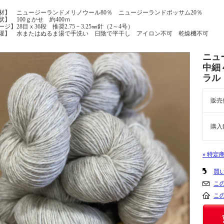
材】 ニュージーランドメリノウール80％ ニュージーランドポッサム20％
状】 100ｇかせ 約400ｍ
ージ】28目ｘ36段 推奨2.75－3.25㎜針（2～4号）
濯】 水またはぬるま湯で手洗い 日陰で平干し アイロン不可 乾燥機不可
ニュ
中細
ラル
販売
購入
» 特定
買
こ
こ