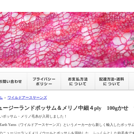
ム
ワイルドアースヤーンズ
＞
ュージーランドポッサム＆メリノ中細４ply 100gかせ
いポッサム・メリノ毛糸が入荷しました！
ld Earth Yarns（ワイルドアースヤーンズ）というメーカーから新しく輸入したポッ
のニュージーランドメリノウールとポッサムを混紡した、ふっくらとした紡毛糸で