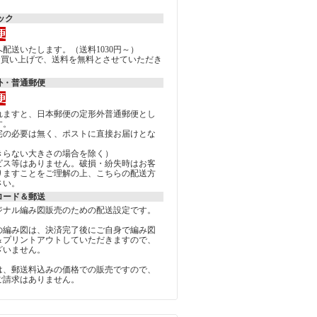
。
ック
配送いたします。（送料1030円～）
上のお買い上げで、送料を無料とさせていただき
外・普通郵便
れますと、日本郵便の定形外普通郵便とし
す。
宅の必要は無く、ポストに直接お届けとな
きらない大きさの場合を除く）
ビス等はありません。破損・紛失時はお客
りますことをご理解の上、こちらの配送方
さい。
ロード＆郵送
ジナル編み図販売のための配送設定です。
の編み図は、決済完了後にご自身で編み図
＆プリントアウトしていただきますので、
ざいません。
は、郵送料込みの価格での販売ですので、
ご請求はありません。