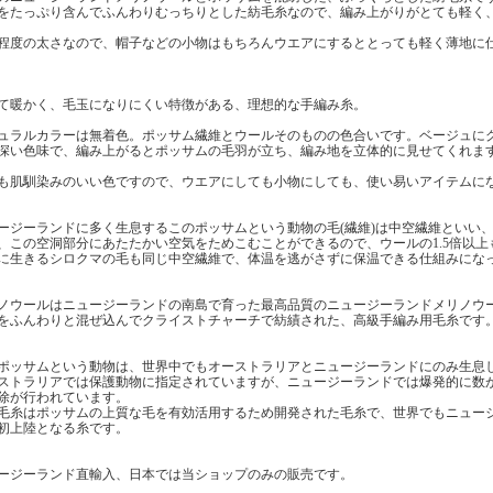
をたっぷり含んでふんわりむっちりとした紡毛糸なので、編み上がりがとても軽く
程度の太さなので、帽子などの小物はもちろんウエアにするととっても軽く薄地に
て暖かく、毛玉になりにくい特徴がある、理想的な手編み糸。
ュラルカラーは無着色。ポッサム繊維とウールそのものの色合いです。ベージュに
深い色味で、編み上がるとポッサムの毛羽が立ち、編み地を立体的に見せてくれま
も肌馴染みのいい色ですので、ウエアにしても小物にしても、使い易いアイテムに
ージーランドに多く生息するこのポッサムという動物の毛(繊維)は中空繊維といい
、この空洞部分にあたたかい空気をためこむことができるので、ウールの1.5倍以
に生きるシロクマの毛も同じ中空繊維で、体温を逃がさずに保温できる仕組みにな
ノウールはニュージーランドの南島で育った最高品質のニュージーランドメリノウ
をふんわりと混ぜ込んでクライストチャーチで紡績された、高級手編み用毛糸です
ポッサムという動物は、世界中でもオーストラリアとニュージーランドにのみ生息
ストラリアでは保護動物に指定されていますが、ニュージーランドでは爆発的に数
除が行われています。
毛糸はポッサムの上質な毛を有効活用するため開発された毛糸で、世界でもニュー
初上陸となる糸です。
ージーランド直輸入、日本では当ショップのみの販売です。