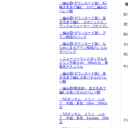
・編み図(ダウンロード版) K2
極太毛糸で編む かのこ編みの
ベレー帽
販
・編み図(ダウンロード版) 並
太毛糸で編む ヨガソックス・
運
アンクルウォーマー（3サイズ）
・編み図(ダウンロード版) ア
郵
ラン模様のバッグ
・編み図(ダウンロード版) な
住
なめに走るアラン模様のショル
ダーバッグ
商
・ニュージーランドポッサム＆
メリノ中細４ply 100gかせ 無
申
着色ナチュラル
・編み図(ダウンロード版) 並
太毛糸で編む６枚パネルのベレ
ー帽
・編み図(郵送版) 並太毛糸で
編む６枚パネルのベレー帽
・NZポッサム メリノ シル
ク 中細・単色 Olive 100gか
せ
・NZポッサム メリノ シル
ク 中細・単色 Eggplant 100g
不
玉