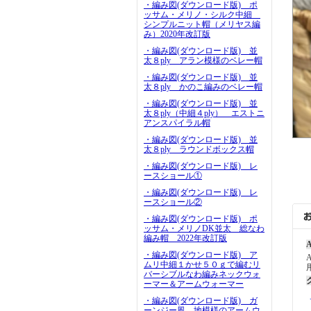
・編み図(ダウンロード版) ポ
ッサム・メリノ・シルク中細
シンプルニット帽（メリヤス編
み）2020年改訂版
・編み図(ダウンロード版) 並
太８ply アラン模様のベレー帽
・編み図(ダウンロード版) 並
太８ply かのこ編みのベレー帽
・編み図(ダウンロード版) 並
太８ply（中細４ply） エストニ
アンスパイラル帽
・編み図(ダウンロード版) 並
太８ply ラウンドボックス帽
・編み図(ダウンロード版) レ
ースショール①
・編み図(ダウンロード版) レ
ースショール②
・編み図(ダウンロード版) ポ
ッサム・メリノDK並太 総なわ
編み帽 2022年改訂版
A
・編み図(ダウンロード版) ア
ムリ中細１かせ５０ｇで編むリ
バーシブルなわ編みネックウォ
ーマー＆アームウォーマー
・編み図(ダウンロード版) ガ
ーンジー風 地模様のアームウ