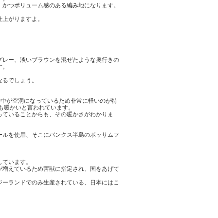
、かつボリューム感のある編み地になります。
仕上がりますよ。
グレー、淡いブラウンを混ぜたような奥行きの
す。
なるでしょう。
、中が空洞になっているため非常に軽いのが特
上も暖かいと言われています。
っていることからも、その暖かさがわかりま
ールを使用、そこにバンクス半島のポッサムフ
。
しています。
が増えているため害獣に指定され、国をあげて
ジーランドでのみ生産されている、日本にはこ