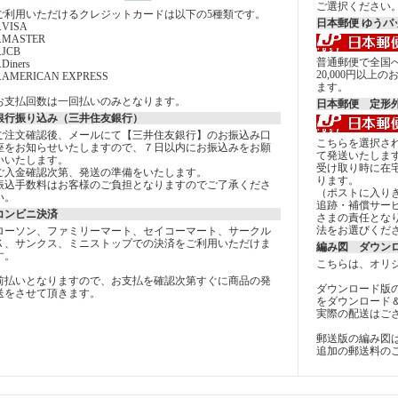
ご選択ください
ご利用いただけるクレジットカードは以下の5種類です。
日本郵便 ゆうパ
.VISA
2.MASTER
.JCB
普通郵便で全国へ
.Diners
20,000円以
5.AMERICAN EXPRESS
ます。
お支払回数は一回払いのみとなります。
日本郵便 定形
銀行振り込み（三井住友銀行）
ご注文確認後、メールにて【三井住友銀行】のお振込み口
こちらを選択さ
座をお知らせいたしますので、７日以内にお振込みをお願
て発送いたしま
いいたします。
受け取り時に在
ご入金確認次第、発送の準備をいたします。
ります。
振込手数料はお客様のご負担となりますのでご了承くださ
（ポストに入り
い。
追跡・補償サー
コンビニ決済
さまの責任とな
法をお選びくだ
ローソン、ファミリーマート、セイコーマート、サークル
Ｋ、サンクス、ミニストップでの決済をご利用いただけま
編み図 ダウン
す。
こちらは、オリ
前払いとなりますので、お支払を確認次第すぐに商品の発
ダウンロード版
送をさせて頂きます。
をダウンロード
実際の配送はご
郵送版の編み図
追加の郵送料の