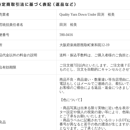
売業者
Quality Yarn Down Under 田渕 裕美
営統括責任者名
田渕 裕美
便番号
590-0416
所
大阪府泉南郡熊取町東和苑12-19
品代金以外の料金の説明
送料・振込手数料は、ご購入者様のご負担と
ご注文後7日以内といたします。ご注文後７
込有効期限
ものとし、注文を自動的にキャンセルとさせ
商品不良・商品違い・数量違い等当店理由に
電話もしくはメールでご連絡の上、着払いで
お客様のご都合による返品・返金につきまし
い。
【色について】
・商品写真は出来る限り実物に近い色を表示
ター設定や個人の視覚の違い等により、色味
とご了承をお願いいたします。
・商品ラベルに記載されているロット(LOT
良品
番号が異なると若干の色の濃淡が生じますが
となります。ご了承ください。