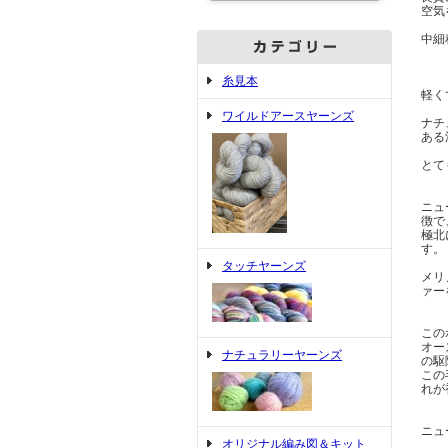
空気
中細
糸見本
軽く
ワイルドアースヤーンズ
ナチ
ある
とて
ニュ
徴で
極北
す。
タッチヤーンズ
メリ
ァー
この
オー
ナチュラリーヤーンズ
の駆
この
れが
ニュ
オリジナル編み図＆キット