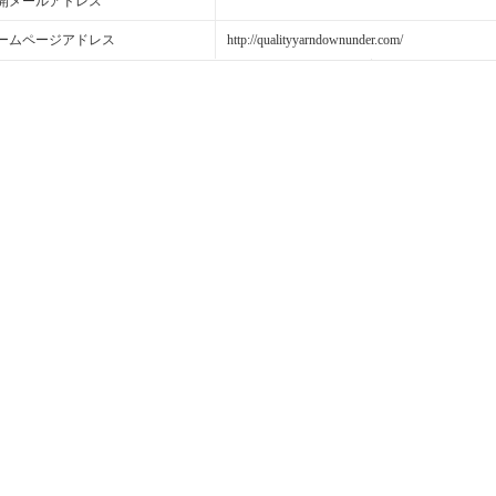
開メールアドレス
ームページアドレス
http://qualityyarndownunder.com/