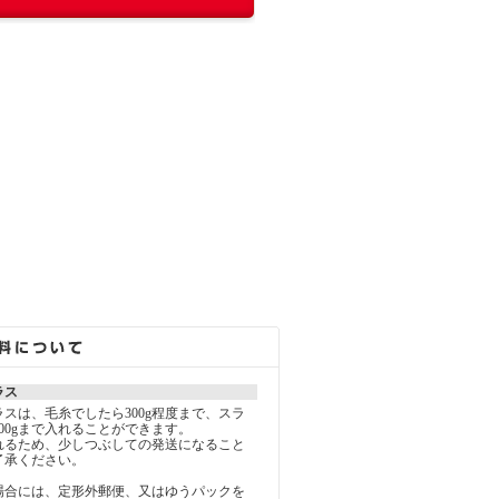
ラス
スは、毛糸でしたら300g程度まで、スラ
00gまで入れることができます。
れるため、少しつぶしての発送になること
了承ください。
場合には、定形外郵便、又はゆうパックを