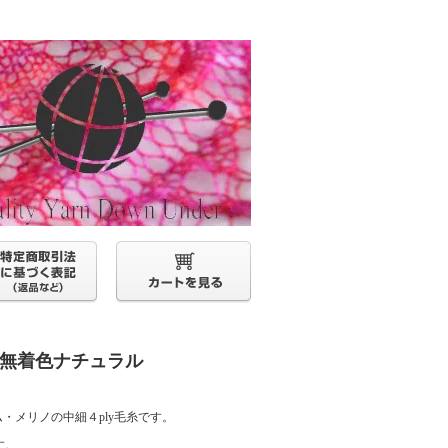
 無着色ナチュラル
サム・メリノの中細４ply毛糸です。
す。