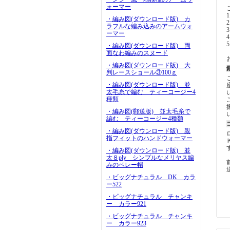
ォーマー
1
・編み図(ダウンロード版) カ
ラフルな編み込みのアームウォ
3
ーマー
4
・編み図(ダウンロード版) 両
面なわ編みのスヌード
・編み図(ダウンロード版) 大
判レースショール③100ｇ
・編み図(ダウンロード版) 並
太毛糸で編む ティーコージー4
種類
・編み図(郵送版) 並太毛糸で
編む ティーコージー4種類
・編み図(ダウンロード版) 親
指フィットのハンドウォーマー
・編み図(ダウンロード版) 並
太８ply シンプルなメリヤス編
みのベレー帽
・ビッグナチュラル DK カラ
ー522
・ビッグナチュラル チャンキ
ー カラー921
・ビッグナチュラル チャンキ
ー カラー923