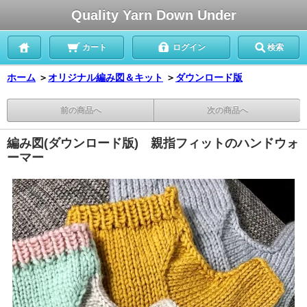
Quality Yarn Down Under
カート
ログイン
検索
ホーム
＞
オリジナル編み図＆キット
＞
ダウンロード版
前の商品へ
次の商品へ
編み図(ダウンロード版) 親指フィットのハンドウォ
ーマー