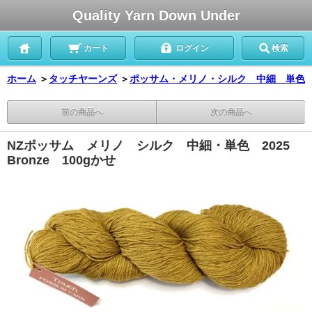
Quality Yarn Down Under
カート
ログイン
検索
ホーム
＞
タッチヤーンズ
＞
ポッサム・メリノ・シルク 中細 単色
前の商品へ
次の商品へ
NZポッサム メリノ シルク 中細・単色 2025
Bronze 100gかせ