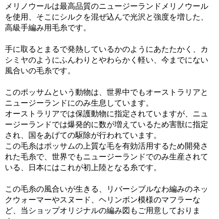
メリノウールは最高品質のニュージーランドメリノウール
を使用、そこにシルクを混ぜ込んで光沢と強度を増した、
高級手編み用毛糸です。
手に取るとまるで発熱しているかのようにあたたかく、カ
シミヤのようにふんわりとやわらかく軽い、今までにない
風合いの毛糸です。
このポッサムという動物は、世界中でもオーストラリアと
ニュージーランドにのみ生息しています。
オーストラリアでは保護動物に指定されていますが、ニュ
ージーランドでは爆発的に数が増えているため害獣に指定
され、国をあげての駆除が行われています。
この毛糸はポッサムの上質な毛を有効活用するため開発さ
れた毛糸で、世界でもニュージーランドでのみ生産されて
いる、日本にはこれが初上陸となる糸です。
この毛糸の風合いが生きる、リバーシブルなわ編みのネッ
クウォーマーやスヌード、ヘリンボン模様のマフラーな
ど、当ショップオリジナルの編み図もご用意しておりま