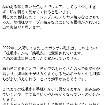
品のある落ち着いた色なのでウエアにしても主張しすぎ
ず、肌を明るく見せてくれると思います。
明るめの色味なので、シンプルなメリヤス編みなどはもち
ろん、地模様やケーブル編みなどにしても模様がきれいに
出て素敵だと思います。
2022年に入荷してきたこのポッサム毛糸は、これまでの
『梳毛糸』から『紡毛糸』に変更されています。
＊糸の組成自体はまったく変わっていません。
紡毛糸にすることで、糸が空気をたくさん含んで保温性が
高まり、繊維同士が絡みやすくなるためポッサムの毛羽落
ちがより抑えられる、という効果があるそうです。
これまでの梳毛糸と手触りが少し異なりますが、編み進め
ていくと少しずつ風合いがやわらかくなっていくのが分か
ります。
編み上がった作品を水通しして乾燥して仕上げていただく