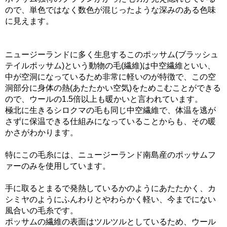
ので、単色ではなく数色が混じったような深みのある色味
に見えます。
ニュージーランドに多く生息するこのポッサム(ブラッシュ
テイルポッサム)という動物の毛(繊維)は中空繊維といい、
中が空洞になっているため非常に軽いのが特徴で、この空
洞部分に身体の熱(あたたかい空気)をためこむことができる
ので、ウールの1.5倍以上も暖かいと言われています。
極北に生きるシロクマの毛も同じ中空繊維で、体温を逃が
さずに保温できる仕組みになっていることからも、その暖
かさがわかります。
特にこの毛糸には、ニュージーランド南島産のポッサムフ
ァーのみを使用しています。
手に取るとまるで発熱しているかのようにあたたかく、カ
シミヤのようにふんわりとやわらかく軽い、今までにない
風合いの毛糸です。
ポッサムの繊維の表面はツルツルとしているため、ウール