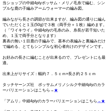
当ショップの中細4plyポッサム・メリノ毛糸で編む、シン
プルな鹿の子編みアームウォーマーの編み図。
編みながら長さの調節が出来ますが、編み図の通りに編ん
でいただくと１玉(50g)で３枚（両手分＋１枚）編めます。
（「ワイキウイ」中細4plyの毛糸のみ、糸長が若干短いた
め、１玉で両手分となります）
裏表の無い１目鹿の子編みで、基本の表編みと裏編みだけ
で編める、とてもシンプルな初心者向けのデザインです。
お好みの長さに編むことが出来るので、プレゼントにも最
適。
出来上がりサイズ：幅約７．５ｃｍ×長さ約２５ｃｍ
タッチヤーンズ社 ポッサムメリノシルク中細4plyのカラ
ーバリエーションはこちら→
★
「アムリ」中細4plyのカラーバリエーションはこちら
→★