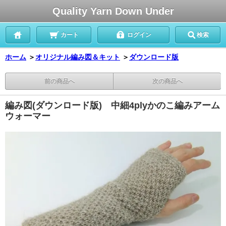
Quality Yarn Down Under
カート
ログイン
検索
ホーム
＞
オリジナル編み図＆キット
＞
ダウンロード版
前の商品へ
次の商品へ
編み図(ダウンロード版) 中細4plyかのこ編みアーム
ウォーマー