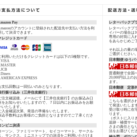
mazon Pay
レターパックプ
Amazonのアカウントに登録された配送先や支払い方法を利
レターパックプラ
用して決済できます。
イバーの場合は1
専用の封筒に入
クレジットカード
をあらかじめご
それ以上の量の
ご選択ください
ご利用いただけるクレジットカードは以下の5種類です。
日本郵便 ゆうパ
.VISA
2.MASTER
.JCB
普通郵便で全国へ
.Diners
20,000円以
5.AMERICAN EXPRESS
ます。
お支払回数は一回払いのみとなります。
日本郵便 定形
銀行振り込み（三井住友銀行）
ご注文確認後、メールにて【三井住友銀行】のお振込み口
こちらを選択さ
座をお知らせいたしますので、７日以内にお振込みをお願
て発送いたしま
いいたします。
受け取り時に在
ご入金確認次第、発送の準備をいたします。
ります。
振込手数料はお客様のご負担となりますのでご了承くださ
（ポストに入り
い。
追跡・補償サー
コンビニ決済
さまの責任とな
法をお選びくだ
ローソン、ファミリーマート、セイコーマート、サークル
Ｋ、サンクス、ミニストップでの決済をご利用いただけま
編み図 ダウン