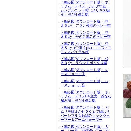
・編み図(ダウンロード版) ポ
ッサム・メリノ・シルク中細
シンプルニット帽（メリヤス編
み）2020年改訂版
・編み図(ダウンロード版) 並
太８ply アラン模様のベレー帽
・編み図(ダウンロード版) 並
太８ply かのこ編みのベレー帽
・編み図(ダウンロード版) 並
太８ply（中細４ply） エストニ
アンスパイラル帽
・編み図(ダウンロード版) 並
太８ply ラウンドボックス帽
・編み図(ダウンロード版) レ
ースショール①
・編み図(ダウンロード版) レ
ースショール②
・編み図(ダウンロード版) ポ
ッサム・メリノDK並太 総なわ
編み帽 2022年改訂版
・編み図(ダウンロード版) ア
ムリ中細１かせ５０ｇで編むリ
バーシブルなわ編みネックウォ
ーマー＆アームウォーマー
・編み図(ダウンロード版) ガ
ーンジー風 地模様のアームウ