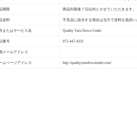
品期限
商品到着後７日以内とさせていただきます。
品送料
不良品に該当する場合は当方で送料を負担い
号またはサービス名
Quality Yarn Down Under
話番号
072-447-4335
開メールアドレス
ームページアドレス
http://qualityyarndownunder.com/