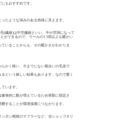
どにもおすすめです。
じったような深みのある色味に見えます。
毛(繊維)は中空繊維といい、中が空洞になって
とができるので、ウールの1.5倍以上も暖かい
っていることからも、その暖かさがわかりま
わらかく軽い、今までにない風合いの毛糸で
れるという嬉しい効果もあります。なので驚く
しています。
は爆発的に数が増えているため害獣に指定さ
消費することが環境保護につながります。
。
リンボン模様のマフラーなど、当ショップオリ