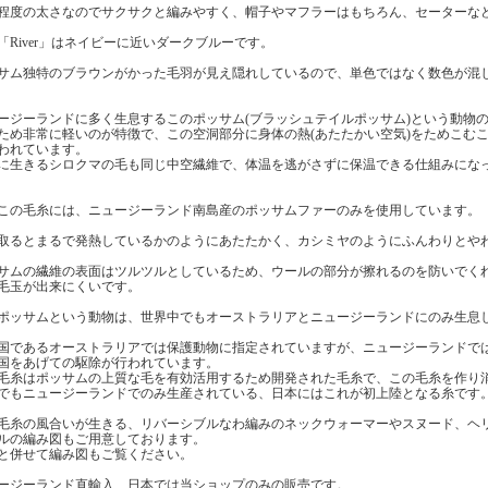
程度の太さなのでサクサクと編みやすく、帽子やマフラーはもちろん、セーターな
「River」はネイビーに近いダークブルーです。
サム独特のブラウンがかった毛羽が見え隠れしているので、単色ではなく数色が混
ージーランドに多く生息するこのポッサム(ブラッシュテイルポッサム)という動物の
ため非常に軽いのが特徴で、この空洞部分に身体の熱(あたたかい空気)をためこむこ
われています。
に生きるシロクマの毛も同じ中空繊維で、体温を逃がさずに保温できる仕組みにな
この毛糸には、ニュージーランド南島産のポッサムファーのみを使用しています。
取るとまるで発熱しているかのようにあたたかく、カシミヤのようにふんわりとや
サムの繊維の表面はツルツルとしているため、ウールの部分が擦れるのを防いでく
毛玉が出来にくいです。
ポッサムという動物は、世界中でもオーストラリアとニュージーランドにのみ生息
国であるオーストラリアでは保護動物に指定されていますが、ニュージーランドで
国をあげての駆除が行われています。
毛糸はポッサムの上質な毛を有効活用するため開発された毛糸で、この毛糸を作り
でもニュージーランドでのみ生産されている、日本にはこれが初上陸となる糸です
毛糸の風合いが生きる、リバーシブルなわ編みのネックウォーマーやスヌード、ヘ
ルの編み図もご用意しております。
と併せて編み図もご覧ください。
ージーランド直輸入、日本では当ショップのみの販売です。