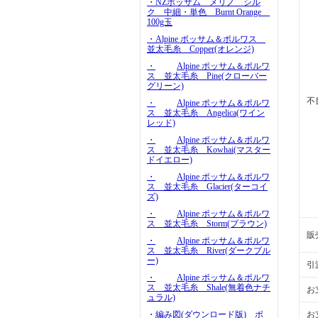
・NZポッサム メリノ シル
ク 中細・単色 Burnt Orange
100g玉
・Alpine ポッサム＆ポルワス
並太毛糸 Copper(オレンジ)
・
Alpine ポッサム＆ポルワ
ス 並太毛糸 Pine(クローバー
グリーン)
不
・
Alpine ポッサム＆ポルワ
ス 並太毛糸 Angelica(ワイン
レッド)
・
Alpine ポッサム＆ポルワ
ス 並太毛糸 Kowhai(マスター
ドイエロー)
・
Alpine ポッサム＆ポルワ
ス 並太毛糸 Glacier(ターコイ
ズ)
・
Alpine ポッサム＆ポルワ
ス 並太毛糸 Storm(ブラウン)
販
・
Alpine ポッサム＆ポルワ
ス 並太毛糸 River(ダークブル
ー)
引
・
Alpine ポッサム＆ポルワ
ス 並太毛糸 Shale(無着色ナチ
お
ュラル)
お
・編み図(ダウンロード版) ポ