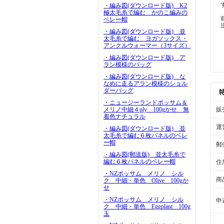
・編み図(ダウンロード版) K2
極太毛糸で編む かのこ編みの
ベレー帽
・編み図(ダウンロード版) 並
太毛糸で編む ヨガソックス・
アンクルウォーマー（3サイズ）
・編み図(ダウンロード版) ア
ラン模様のバッグ
・編み図(ダウンロード版) な
なめに走るアラン模様のショル
ダーバッグ
・ニュージーランドポッサム＆
販
メリノ中細４ply 100gかせ 無
着色ナチュラル
運
・編み図(ダウンロード版) 並
太毛糸で編む６枚パネルのベレ
ー帽
郵
・編み図(郵送版) 並太毛糸で
編む６枚パネルのベレー帽
住
・NZポッサム メリノ シル
商
ク 中細・単色 Olive 100gか
せ
・NZポッサム メリノ シル
申
ク 中細・単色 Eggplant 100g
玉