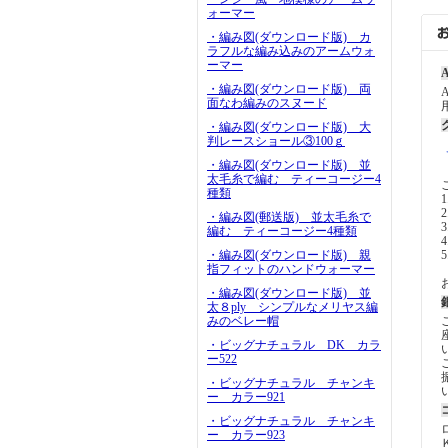
ォーマー
・編み図(ダウンロード版) カ
ラフルな編み込みのアームウォ
ーマー
A
・編み図(ダウンロード版) 両
面なわ編みのスヌード
・編み図(ダウンロード版) 大
判レースショール③100ｇ
・編み図(ダウンロード版) 並
太毛糸で編む ティーコージー4
種類
1
・編み図(郵送版) 並太毛糸で
3
編む ティーコージー4種類
4
・編み図(ダウンロード版) 親
指フィットのハンドウォーマー
・編み図(ダウンロード版) 並
太８ply シンプルなメリヤス編
みのベレー帽
・ビッグナチュラル DK カラ
ー522
・ビッグナチュラル チャンキ
ー カラー921
・ビッグナチュラル チャンキ
ー カラー923