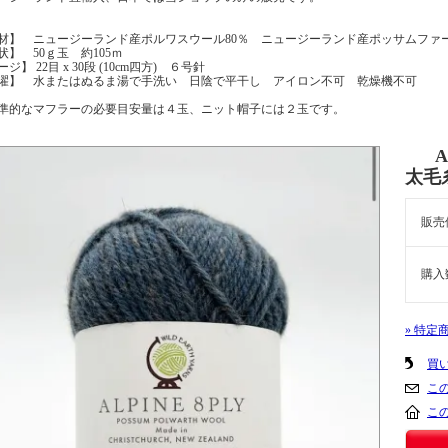
材】 ニュージーランド産ポルワスウール80％ ニュージーランド産ポッサムファー
状】 50ｇ玉 約105ｍ
ジ】 22目 x 30段 (10cm四方) ６号針
濯】 水またはぬるま湯で手洗い 日陰で平干し アイロン不可 乾燥機不可
準的なマフラーの必要目安量は４玉、ニット帽子には２玉です。
太毛糸
販売
購入
» 特定
買
こ
こ