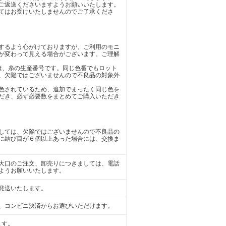
ご返送くださいますようお願いいたします。
てはお受けいたしませんのでご了承くださ
するよう心がけておりますが、ご利用のモニ
が変わって見える場合がございます。ご理解
)は、糸の生産番号です。同じ色番でもロット
、欠陥ではございませんので不良品の対象外
色されているため、追加でまったく同じ色を
だき、必ず必要数をまとめてご購入いただき
しては、欠陥ではございませんので不良品の
に結び目が６個以上あった場合には、交換ま
大口のご注文、卸売りにつきましては、電話
ようお願いいたします。
発送いたします。
、コンビニ決済からお選びいただけます。
ます。