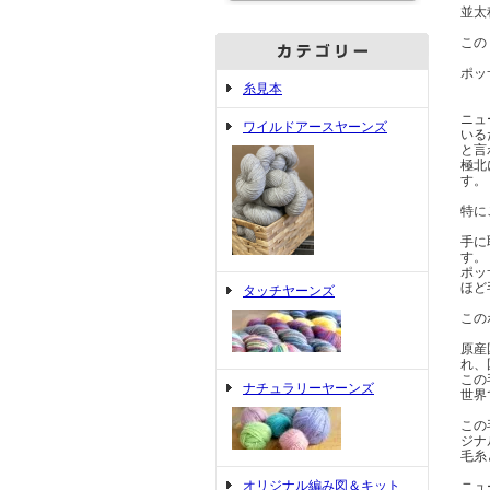
並太
この
ポッ
糸見本
ニュ
ワイルドアースヤーンズ
いる
と言
極北
す。
特に
手に
す。
ポッ
ほど
タッチヤーンズ
この
原産
れ、
この
ナチュラリーヤーンズ
世界
この
ジナ
毛糸
オリジナル編み図＆キット
ニュ