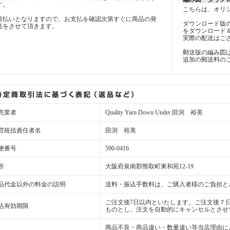
す。
こちらは、オリ
前払いとなりますので、お支払を確認次第すぐに商品の発
ダウンロード版
送をさせて頂きます。
をダウンロード
実際の配送はご
郵送版の編み図
追加の郵送料の
売業者
Quality Yarn Down Under 田渕 裕美
営統括責任者名
田渕 裕美
便番号
590-0416
所
大阪府泉南郡熊取町東和苑12-19
品代金以外の料金の説明
送料・振込手数料は、ご購入者様のご負担と
ご注文後7日以内といたします。ご注文後７
込有効期限
ものとし、注文を自動的にキャンセルとさせ
商品不良・商品違い・数量違い等当店理由に