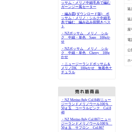
ッサム・メリノ中細毛糸で編む
ガーンジー風セーター
返
・編み図(ダウンロード版) ポ
ッサム・メリノ・シルク中細毛
返
糸で編む 編み込み前開きベス
ト
屋
・NZポッサム メリノ シル
ク 中細・単色 Sage 100gか
電
せ
・NZポッサム メリノ シル
公
ク 中細・単色 Cherry 100g
かせ
ホ
・ニュージーランドポッサム＆
メリノDK 100gかせ 無着色ナ
チュラル
・NZ Merino 8ply Col.848/ニュー
ジーランドメリノウール100％
50ｇ玉 コーラルピンク Col.8
48
・NZ Merino 8ply Col.867/ニュー
ジーランドメリノウール100％
50ｇ玉 サフロン Col.867