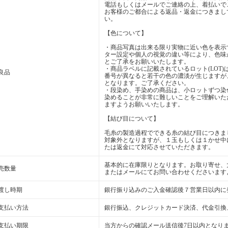
電話もしくはメールでご連絡の上、着払いで
お客様のご都合による返品・返金につきまし
い。
【色について】
・商品写真は出来る限り実物に近い色を表示
ター設定や個人の視覚の違い等により、色味
とご了承をお願いいたします。
・商品ラベルに記載されているロット(LOT
良品
番号が異なると若干の色の濃淡が生じますが
となります。ご了承ください。
・段染め、手染めの商品は、小ロットずつ染
染めることが非常に難しいことをご理解いた
ますようお願いいたします。
【結び目について】
毛糸の製造過程でできる糸の結び目につきま
対象外となりますが、１玉もしくは１かせ中
たは返金にて対応させていただきます。
基本的に在庫限りとなります。お取り寄せ、
売数量
またはメールにてお問い合わせくださいます
渡し時期
銀行振り込みのご入金確認後７営業日以内に
支払い方法
銀行振込、クレジットカード決済、代金引換
支払い期限
当方からの確認メール送信後7日以内となり