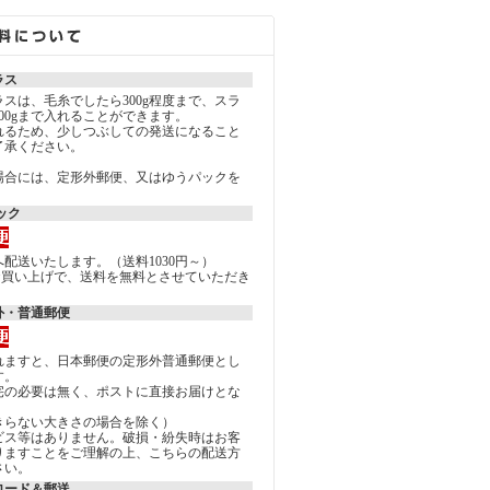
ラス
スは、毛糸でしたら300g程度まで、スラ
00gまで入れることができます。
れるため、少しつぶしての発送になること
了承ください。
場合には、定形外郵便、又はゆうパックを
。
ック
配送いたします。（送料1030円～）
上のお買い上げで、送料を無料とさせていただき
外・普通郵便
れますと、日本郵便の定形外普通郵便とし
す。
宅の必要は無く、ポストに直接お届けとな
きらない大きさの場合を除く）
ビス等はありません。破損・紛失時はお客
りますことをご理解の上、こちらの配送方
さい。
ロード＆郵送