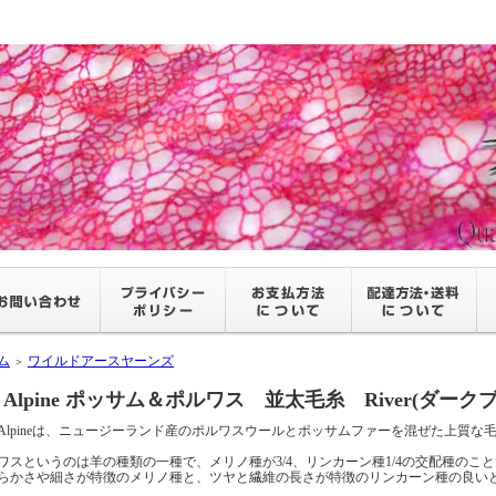
ム
ワイルドアースヤーンズ
＞
Alpine ポッサム＆ポルワス 並太毛糸 River(ダーク
Alpineは、ニュージーランド産のポルワスウールとポッサムファーを混ぜた上質な
ワスというのは羊の種類の一種で、メリノ種が3/4、リンカーン種1/4の交配種のこ
らかさや細さが特徴のメリノ種と、ツヤと繊維の長さが特徴のリンカーン種の良い