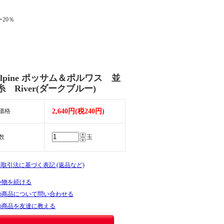
20％
Alpine ポッサム＆ポルワス 並
 River(ダークブルー)
価格
2,640円(税240円)
数
玉
商取引法に基づく表記 (返品など)
い物を続ける
の商品について問い合わせる
の商品を友達に教える