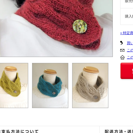
販売
購入
» 特定
買
こ
こ