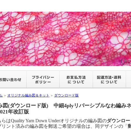
ム
オリジナル編み図＆キット
ダウンロード版
＞
＞
み図(ダウンロード版) 中細4plyリバーシブルなわ編
2021年改訂版
らはQuality Yarn Down Underオリジナルの編み図の
ダウンロー
プリント済みの編み図を郵送ご希望の場合は、同デザインの「