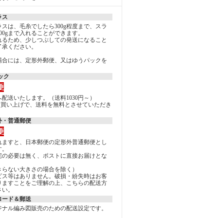
ラス
スは、毛糸でしたら300g程度まで、スラ
00gまで入れることができます。
れるため、少しつぶしての発送になること
了承ください。
場合には、定形外郵便、又はゆうパックを
。
ック
配送いたします。（送料1030円～）
上のお買い上げで、送料を無料とさせていただき
外・普通郵便
れますと、日本郵便の定形外普通郵便とし
す。
宅の必要は無く、ポストに直接お届けとな
きらない大きさの場合を除く）
ビス等はありません。破損・紛失時はお客
りますことをご理解の上、こちらの配送方
さい。
ロード＆郵送
ジナル編み図販売のための配送設定です。