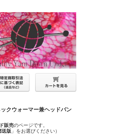
みネックウォーマー兼ヘッドバン
ド販売
のページです。
郵送版
」をお選びください）