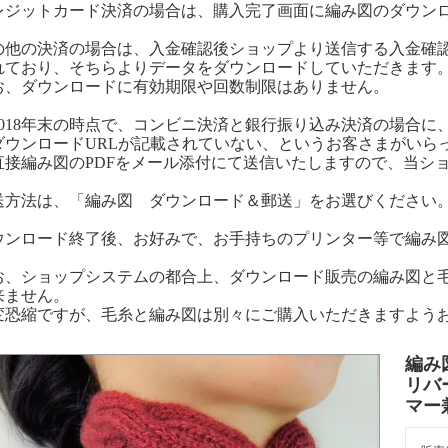
レジットカード決済の場合は、購入完了画面に編み図のダウン
の他の決済の場合は、入金確認後ショップより送信する入金確認
れており、そちらよりデータをダウンロードしていただきます
お、ダウンロードに有効期限や回数制限はありません。
2018年末の時点で、コンビニ決済と銀行振り込み決済の場合に
ダウンロードURLが記載されていない、というお客さまがいら
直接編み図のPDFをメール添付にて送信いたしますので、当シ
送方法は、「編み図 ダウンロード＆郵送」をお選びください
ウンロード終了後、お好みで、お手持ちのプリンター等で編み
お、ショップシステムの都合上、ダウンロード販売の編み図と
来ません。
変恐縮ですが、毛糸と編み図は別々にご購入いただきますよう
編み
リバ
マー