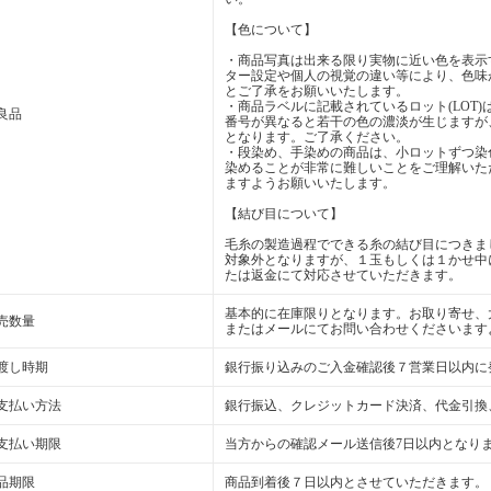
【色について】
・商品写真は出来る限り実物に近い色を表示
ター設定や個人の視覚の違い等により、色味
とご了承をお願いいたします。
・商品ラベルに記載されているロット(LOT
良品
番号が異なると若干の色の濃淡が生じますが
となります。ご了承ください。
・段染め、手染めの商品は、小ロットずつ染
染めることが非常に難しいことをご理解いた
ますようお願いいたします。
【結び目について】
毛糸の製造過程でできる糸の結び目につきま
対象外となりますが、１玉もしくは１かせ中
たは返金にて対応させていただきます。
基本的に在庫限りとなります。お取り寄せ、
売数量
またはメールにてお問い合わせくださいます
渡し時期
銀行振り込みのご入金確認後７営業日以内に
支払い方法
銀行振込、クレジットカード決済、代金引換
支払い期限
当方からの確認メール送信後7日以内となり
品期限
商品到着後７日以内とさせていただきます。