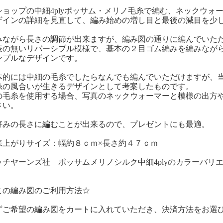
ショップの中細4plyポッサム・メリノ毛糸で編む、ネックウォ
ザインの詳細を見直して、編み始めの増し目と最後の減目を少し変
みながら長さの調節が出来ますが、編み図の通りに編んでいただく
表の無いリバーシブル模様で、基本の２目ゴム編みを編みなが
ンプルなデザインです。
本的には中細の毛糸でしたらなんでも編んでいただけますが、
糸の風合いが生きるデザインとして考案したものです。
の毛糸を使用する場合、写真のネックウォーマーと模様の出方
さい。
好みの長さに編むことが出来るので、プレゼントにも最適。
来上がりサイズ：幅約８ｃｍ×長さ約４７ｃｍ
ッチヤーンズ社 ポッサムメリノシルク中細4plyのカラーバリ
この編み図のご利用方法☆
ずご希望の編み図をカートに入れていただき、決済方法をお選