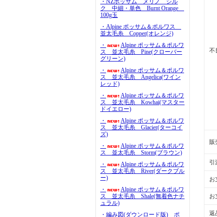
・NZポッサム メリノ シル
ク 中細・単色 Burnt Orange
100g玉
・Alpine ポッサム＆ポルワス
並太毛糸 Copper(オレンジ)
・
Alpine ポッサム＆ポルワ
不
ス 並太毛糸 Pine(クローバー
グリーン)
・
Alpine ポッサム＆ポルワ
ス 並太毛糸 Angelica(ワイン
レッド)
・
Alpine ポッサム＆ポルワ
ス 並太毛糸 Kowhai(マスター
ドイエロー)
・
Alpine ポッサム＆ポルワ
ス 並太毛糸 Glacier(ターコイ
ズ)
販
・
Alpine ポッサム＆ポルワ
ス 並太毛糸 Storm(ブラウン)
引
・
Alpine ポッサム＆ポルワ
ス 並太毛糸 River(ダークブル
ー)
お
・
Alpine ポッサム＆ポルワ
ス 並太毛糸 Shale(無着色ナチ
お
ュラル)
返
・編み図(ダウンロード版) ポ