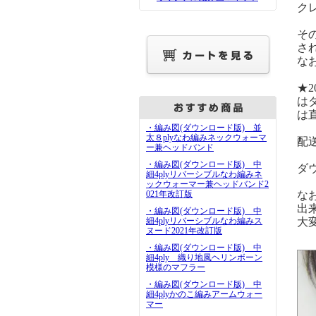
ク
そ
さ
な
★
は
は
・編み図(ダウンロード版) 並
太８plyなわ編みネックウォーマ
配
ー兼ヘッドバンド
・編み図(ダウンロード版) 中
ダ
細4plyリバーシブルなわ編みネ
ックウォーマー兼ヘッドバンド2
021年改訂版
な
出
・編み図(ダウンロード版) 中
細4plyリバーシブルなわ編みス
大
ヌード2021年改訂版
・編み図(ダウンロード版) 中
細4ply 織り地風ヘリンボーン
模様のマフラー
・編み図(ダウンロード版) 中
細4plyかのこ編みアームウォー
マー