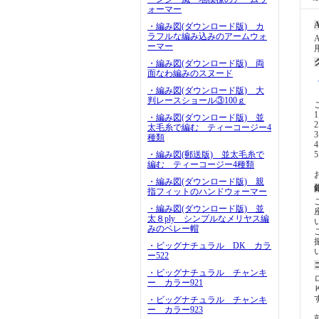
ォーマー
A
・編み図(ダウンロード版) カ
ラフルな編み込みのアームウォ
ーマー
・編み図(ダウンロード版) 両
面なわ編みのスヌード
・編み図(ダウンロード版) 大
判レースショール③100ｇ
1
・編み図(ダウンロード版) 並
太毛糸で編む ティーコージー4
3
種類
4
・編み図(郵送版) 並太毛糸で
編む ティーコージー4種類
・編み図(ダウンロード版) 親
指フィットのハンドウォーマー
・編み図(ダウンロード版) 並
太８ply シンプルなメリヤス編
みのベレー帽
・ビッグナチュラル DK カラ
ー522
・ビッグナチュラル チャンキ
ー カラー921
・ビッグナチュラル チャンキ
ー カラー923