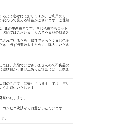
するよう心がけておりますが、ご利用のモニ
が変わって見える場合がございます。ご理解
)は、糸の生産番号です。同じ色番でもロット
、欠陥ではございませんので不良品の対象外
色されているため、追加でまったく同じ色を
だき、必ず必要数をまとめてご購入いただき
しては、欠陥ではございませんので不良品の
に結び目が６個以上あった場合には、交換ま
大口のご注文、卸売りにつきましては、電話
ようお願いいたします。
発送いたします。
、コンビニ決済からお選びいただけます。
ます。