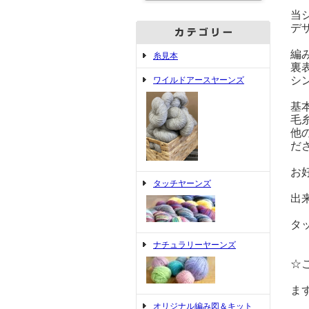
当
デ
編
糸見本
裏
シ
ワイルドアースヤーンズ
基
毛
他
だ
お
タッチヤーンズ
出
タ
ナチュラリーヤーンズ
☆
ま
オリジナル編み図＆キット