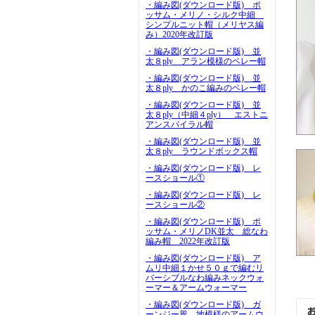
・編み図(ダウンロード版) ポ
ッサム・メリノ・シルク中細
シンプルニット帽（メリヤス編
み）2020年改訂版
・編み図(ダウンロード版) 並
太８ply アラン模様のベレー帽
・編み図(ダウンロード版) 並
太８ply かのこ編みのベレー帽
・編み図(ダウンロード版) 並
太８ply（中細４ply） エストニ
アンスパイラル帽
・編み図(ダウンロード版) 並
太８ply ラウンドボックス帽
・編み図(ダウンロード版) レ
ースショール①
・編み図(ダウンロード版) レ
ースショール②
・編み図(ダウンロード版) ポ
ッサム・メリノDK並太 総なわ
編み帽 2022年改訂版
・編み図(ダウンロード版) ア
ムリ中細１かせ５０ｇで編むリ
バーシブルなわ編みネックウォ
ーマー＆アームウォーマー
・編み図(ダウンロード版) ガ
ーンジー風 地模様のアームウ