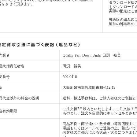
ダウンロード版
送をさせて頂きます。
をダウンロード
実際の配送はご
郵送版の編み図
追加の郵送料の
売業者
Quality Yarn Down Under 田渕 裕美
営統括責任者名
田渕 裕美
便番号
590-0416
所
大阪府泉南郡熊取町東和苑12-19
品代金以外の料金の説明
送料・振込手数料は、ご購入者様のご負担と
ご注文後7日以内といたします。ご注文後７
込有効期限
ものとし、注文を自動的にキャンセルとさせ
商品不良・商品違い・数量違い等当店理由に
電話もしくはメールでご連絡の上、着払いで
お客様のご都合による返品・返金につきまし
い。