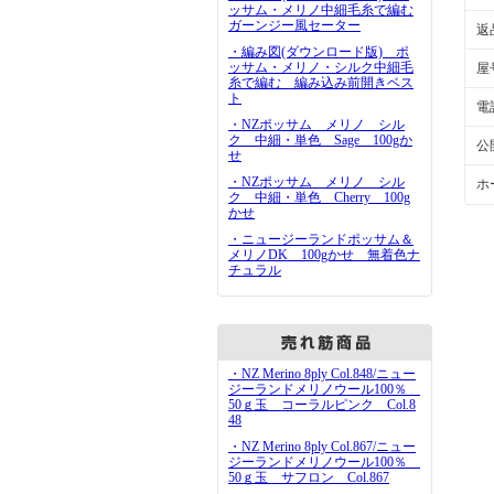
ッサム・メリノ中細毛糸で編む
ガーンジー風セーター
返
・編み図(ダウンロード版) ポ
ッサム・メリノ・シルク中細毛
屋
糸で編む 編み込み前開きベス
ト
電
・NZポッサム メリノ シル
ク 中細・単色 Sage 100gか
公
せ
・NZポッサム メリノ シル
ホ
ク 中細・単色 Cherry 100g
かせ
・ニュージーランドポッサム＆
メリノDK 100gかせ 無着色ナ
チュラル
・NZ Merino 8ply Col.848/ニュー
ジーランドメリノウール100％
50ｇ玉 コーラルピンク Col.8
48
・NZ Merino 8ply Col.867/ニュー
ジーランドメリノウール100％
50ｇ玉 サフロン Col.867