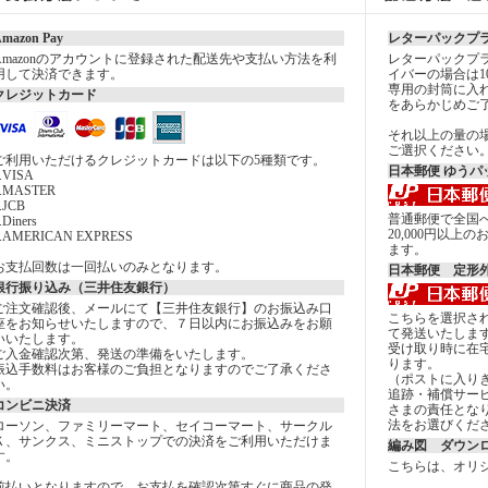
mazon Pay
レターパックプ
Amazonのアカウントに登録された配送先や支払い方法を利
レターパックプラ
用して決済できます。
イバーの場合は1
専用の封筒に入
クレジットカード
をあらかじめご
それ以上の量の
ご選択ください
ご利用いただけるクレジットカードは以下の5種類です。
日本郵便 ゆうパ
.VISA
2.MASTER
.JCB
普通郵便で全国へ
.Diners
20,000円以
5.AMERICAN EXPRESS
ます。
お支払回数は一回払いのみとなります。
日本郵便 定形
銀行振り込み（三井住友銀行）
ご注文確認後、メールにて【三井住友銀行】のお振込み口
こちらを選択さ
座をお知らせいたしますので、７日以内にお振込みをお願
て発送いたしま
いいたします。
受け取り時に在
ご入金確認次第、発送の準備をいたします。
ります。
振込手数料はお客様のご負担となりますのでご了承くださ
（ポストに入り
い。
追跡・補償サー
コンビニ決済
さまの責任とな
法をお選びくだ
ローソン、ファミリーマート、セイコーマート、サークル
Ｋ、サンクス、ミニストップでの決済をご利用いただけま
編み図 ダウン
す。
こちらは、オリ
前払いとなりますので、お支払を確認次第すぐに商品の発