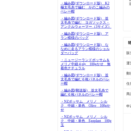
・編み図(ダウンロード版) K2
極太毛糸で編む かのこ編みの
ベレー帽
・編み図(ダウンロード版) 並
太毛糸で編む ヨガソックス・
アンクルウォーマー（3サイズ）
・編み図(ダウンロード版) ア
ラン模様のバッグ
・編み図(ダウンロード版) な
なめに走るアラン模様のショル
ダーバッグ
販
・ニュージーランドポッサム＆
運
メリノ中細４ply 100gかせ 無
着色ナチュラル
郵
・編み図(ダウンロード版) 並
太毛糸で編む６枚パネルのベレ
ー帽
住
・編み図(郵送版) 並太毛糸で
商
編む６枚パネルのベレー帽
・NZポッサム メリノ シル
ク 中細・単色 Olive 100gか
申
せ
・NZポッサム メリノ シル
ク 中細・単色 Eggplant 100g
玉