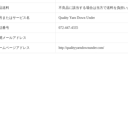
品送料
不良品に該当する場合は当方で送料を負担い
号またはサービス名
Quality Yarn Down Under
話番号
072-447-4335
開メールアドレス
ームページアドレス
http://qualityyarndownunder.com/