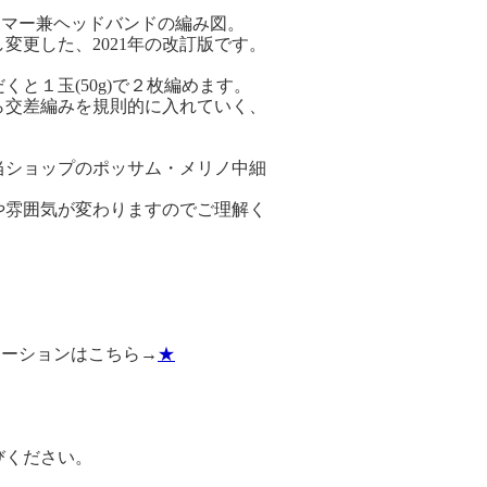
ーマー兼ヘッドバンドの編み図。
更した、2021年の改訂版です。
と１玉(50g)で２枚編めます。
ら交差編みを規則的に入れていく、
当ショップのポッサム・メリノ中細
や雰囲気が変わりますのでご理解く
エーションはこちら→
★
びください。