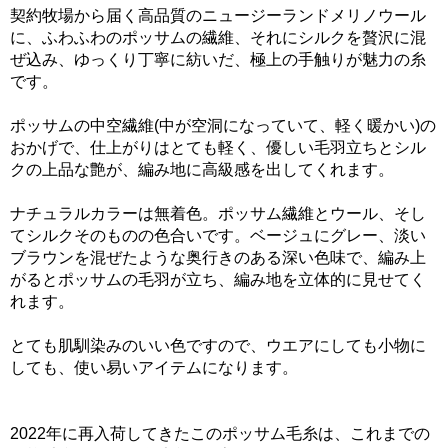
契約牧場から届く高品質のニュージーランドメリノウール
に、ふわふわのポッサムの繊維、それにシルクを贅沢に混
ぜ込み、ゆっくり丁寧に紡いだ、極上の手触りが魅力の糸
です。
ポッサムの中空繊維(中が空洞になっていて、軽く暖かい)の
おかげで、仕上がりはとても軽く、優しい毛羽立ちとシル
クの上品な艶が、編み地に高級感を出してくれます。
ナチュラルカラーは無着色。ポッサム繊維とウール、そし
てシルクそのものの色合いです。ベージュにグレー、淡い
ブラウンを混ぜたような奥行きのある深い色味で、編み上
がるとポッサムの毛羽が立ち、編み地を立体的に見せてく
れます。
とても肌馴染みのいい色ですので、ウエアにしても小物に
しても、使い易いアイテムになります。
2022年に再入荷してきたこのポッサム毛糸は、これまでの