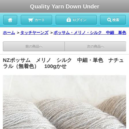
Quality Yarn Down Under
カート
ログイン
検索
ホーム
＞
タッチヤーンズ
＞
ポッサム・メリノ・シルク 中細 単色
前の商品へ
次の商品へ
NZポッサム メリノ シルク 中細・単色 ナチュ
ラル（無着色） 100gかせ