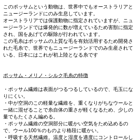
このポッサムという動物は、世界中でもオーストラリアと
ニュージーランドにのみ生息しています。
オーストラリアでは保護動物に指定されていますが、ニュ
ージーランドでは爆発的に数が増えているため害獣に指定
され、国をあげての駆除が行われています。
この毛糸はポッサムの上質な毛を有効活用するため開発さ
れた毛糸で、世界でもニュージーランドでのみ生産されて
いる、日本にはこれが初上陸となる糸です
ポッサム・メリノ・シルク毛糸の特徴
・ポッサム繊維は表面がつるつるしているので、毛玉にな
りにくい。
・中が空洞のこの軽量な繊維を、重くなりがちなウールと
一緒に混ぜることで糸自体の重さが軽くなるため、少しの
量でもたくさん編める。
・ポッサム繊維の空洞部分に暖かい空気をため込めるの
で、ウール100％のものより格段に暖かい。
・呼吸する天然繊維。温度と湿度を適度にコントロールし