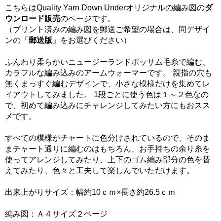
こちらはQuality Yarn Down Underオリジナルの編み図の
ダ
ウンロード販売
のページです。
（プリント済みの編み図を郵送ご希望の場合は、同デザイ
ンの「
郵送版
」をお選びください）
ふんわり柔らかいニュージーランドポッサム毛糸で編む、
カラフルな編み込みのアームウォーマーです。 親指の穴も
無くまっすぐ編むデザインで、小さな模様だけを集めてレ
イアウトしてみました。 1段ごとに使う色は１～２色なの
で、初めて編み込みにチャレンジしてみたい方にもおスス
メです。
すべての模様がチャートに色分けされているので、そのま
まチャート通りに編むのはもちろん、お手持ちの余り糸を
使ってアレンジしてみたり、上下のゴム編み部分の色を替
えてみたり、色々と工夫して楽しんでいただけます。
出来上がりサイズ：幅約10ｃｍ×長さ約26.5ｃｍ
編み図：Ａ４サイズ２ページ