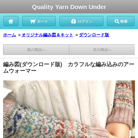
Quality Yarn Down Under
カート
ログイン
検索
ホーム
＞
オリジナル編み図＆キット
＞
ダウンロード版
前の商品へ
次の商品へ
編み図(ダウンロード版) カラフルな編み込みのアー
ムウォーマー