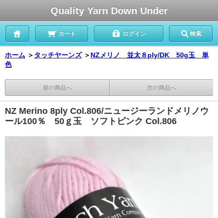
Quality Yarn Down Under
カート
ログイン
検索
ホーム
＞
タッチヤーンズ
＞
NZメリノ 並太８ply/DK 50g玉 単
色
前の商品へ
次の商品へ
NZ Merino 8ply Col.806/ニュージーランドメリノウ
ール100％ 50ｇ玉 ソフトピンク Col.806