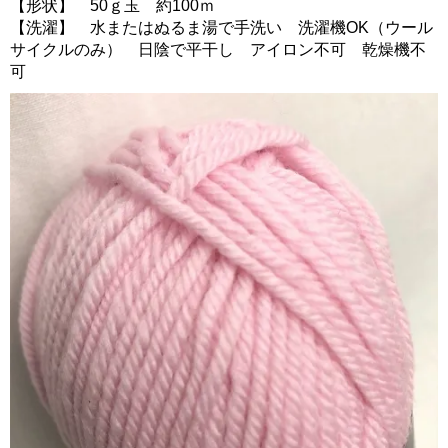
【形状】 50ｇ玉 約100ｍ
【洗濯】 水またはぬるま湯で手洗い 洗濯機OK（ウール
サイクルのみ） 日陰で平干し アイロン不可 乾燥機不
可