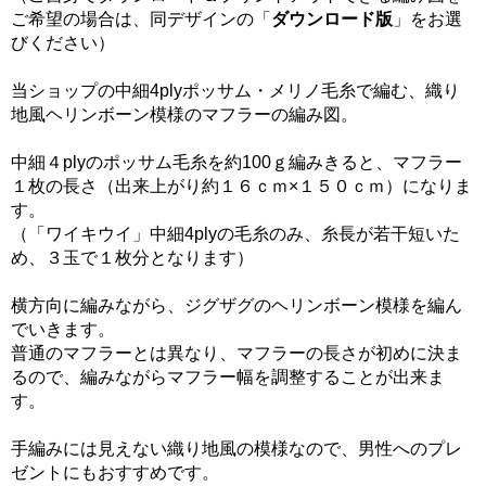
ご希望の場合は、同デザインの「
ダウンロード版
」をお選
びください）
当ショップの中細4plyポッサム・メリノ毛糸で編む、織り
地風ヘリンボーン模様のマフラーの編み図。
中細４plyのポッサム毛糸を約100ｇ編みきると、マフラー
１枚の長さ（出来上がり約１６ｃｍ×１５０ｃｍ）になりま
す。
（「ワイキウイ」中細4plyの毛糸のみ、糸長が若干短いた
め、３玉で１枚分となります）
横方向に編みながら、ジグザグのヘリンボーン模様を編ん
でいきます。
普通のマフラーとは異なり、マフラーの長さが初めに決ま
るので、編みながらマフラー幅を調整することが出来ま
す。
手編みには見えない織り地風の模様なので、男性へのプレ
ゼントにもおすすめです。