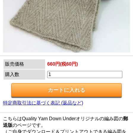
販売価格
660円(税60円)
購入数
特定商取引法に基づく表記 (返品など)
こちらはQuality Yarn Down Underオリジナルの編み図の
郵
送版
のページです。
（ご自身でダウンロード＆プリントアウトできる編み図を