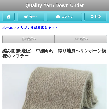
Quality Yarn Down Under
カート
ログイン
検索
ホーム
＞
オリジナル編み図＆キット
前の商品へ
次の商品へ
編み図(郵送版) 中細4ply 織り地風ヘリンボーン模
様のマフラー