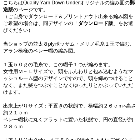
こちらはQuality Yarn Down Underオリジナルの編み図の
郵
送版
のページです。
（ご自身でダウンロード＆プリントアウト出来る編み図を
ご希望の場合は、同デザインの「
ダウンロード版
」をお選
びください）
当ショップの並太８plyポッサム・メリノ毛糸１玉で編む、
アラン模様のベレー帽の編み図。
１玉５０ｇの毛糸で、この帽子１つが編めます。
女性用Ｍ～Ｌサイズで、頭をふんわりと包み込むようなマ
ッシュルーム型のデザインですので、頭を締めつけること
なく、また髪をつぶすことなくゆったりとかぶっていただ
けます。
出来上がりサイズ：平置きの状態で、横幅約２６ｃｍ×高さ
約２１ｃｍ
ベレー帽状に丸くフラットに置いた状態で、円の直径が約
２８ｃｍ