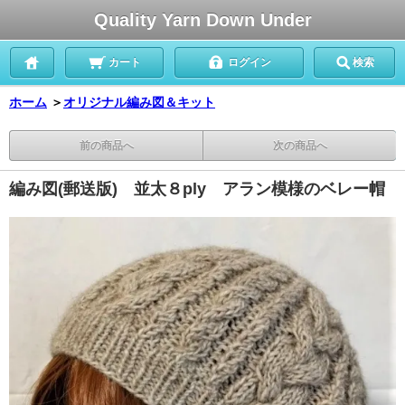
Quality Yarn Down Under
カート
ログイン
検索
ホーム
＞
オリジナル編み図＆キット
前の商品へ
次の商品へ
編み図(郵送版) 並太８ply アラン模様のベレー帽