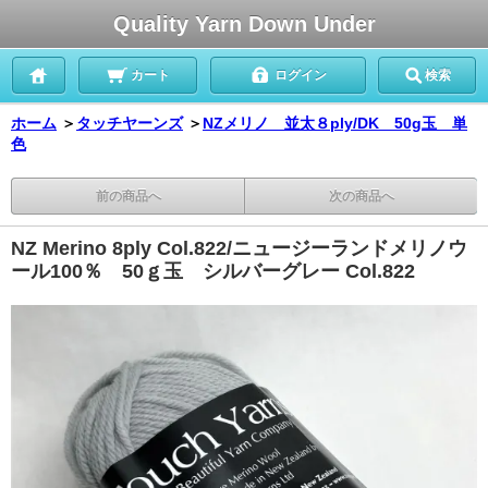
Quality Yarn Down Under
カート
ログイン
検索
ホーム
＞
タッチヤーンズ
＞
NZメリノ 並太８ply/DK 50g玉 単
色
前の商品へ
次の商品へ
NZ Merino 8ply Col.822/ニュージーランドメリノウ
ール100％ 50ｇ玉 シルバーグレー Col.822